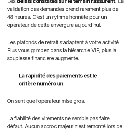
Les
délais constatés sur le terrain rassurent
. La
validation des demandes prend rarement plus de
48 heures. C’est un rythme honnête pour un
opérateur de cette envergure aujourd’hui.
Les plafonds de retrait s’adaptent à votre activité.
Plus vous grimpez dans la hiérarchie VIP, plus la
souplesse financière augmente.
La rapidité des paiements est le
critère numéro un
.
On sent que l’opérateur mise gros.
La fiabilité des virements ne semble pas faire
défaut. Aucun accroc majeur n’est remonté lors de