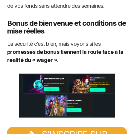
de vos fonds sans attendre des semaines.
Bonus de bienvenue et conditions de
mise réelles
La sécurité c’est bien, mais voyons si les
promesses de bonus tiennent la route face à la
réalité du « wager »
.