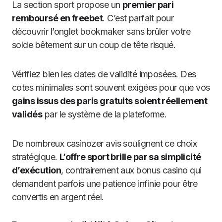
La section sport propose un
premier pari
remboursé en freebet
. C’est parfait pour
découvrir l’onglet bookmaker sans brûler votre
solde bêtement sur un coup de tête risqué.
Vérifiez bien les dates de validité imposées. Des
cotes minimales sont souvent exigées pour que vos
gains issus des paris gratuits soient réellement
validés
par le système de la plateforme.
De nombreux casinozer avis soulignent ce choix
stratégique.
L’offre sport brille par sa simplicité
d’exécution
, contrairement aux bonus casino qui
demandent parfois une patience infinie pour être
convertis en argent réel.