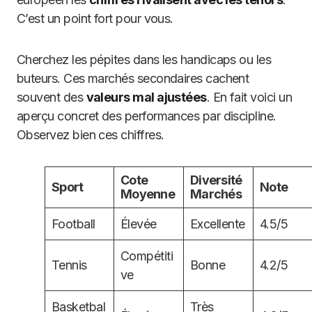
C’est un point fort pour vous.
Cherchez les pépites dans les handicaps ou les
buteurs. Ces marchés secondaires cachent
souvent des
valeurs mal ajustées
. En fait voici un
aperçu concret des performances par discipline.
Observez bien ces chiffres.
Cote
Diversité
Sport
Note
Moyenne
Marchés
Football
Élevée
Excellente
4.5/5
Compétiti
Tennis
Bonne
4.2/5
ve
Basketbal
Très