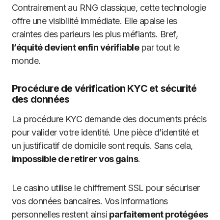
Contrairement au RNG classique, cette technologie
offre une visibilité immédiate. Elle apaise les
craintes des parieurs les plus méfiants. Bref,
l’équité devient enfin vérifiable
par tout le
monde.
Procédure de vérification KYC et sécurité
des données
La procédure KYC demande des documents précis
pour valider votre identité. Une pièce d’identité et
un justificatif de domicile sont requis. Sans cela,
impossible de retirer vos gains
.
Le casino utilise le chiffrement SSL pour sécuriser
vos données bancaires. Vos informations
personnelles restent ainsi
parfaitement protégées