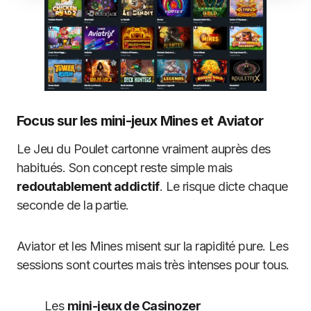
Focus sur les mini-jeux Mines et Aviator
Le Jeu du Poulet cartonne vraiment auprès des
habitués. Son concept reste simple mais
redoutablement addictif
. Le risque dicte chaque
seconde de la partie.
Aviator et les Mines misent sur la rapidité pure. Les
sessions sont courtes mais très intenses pour tous.
Les
mini-jeux de Casinozer