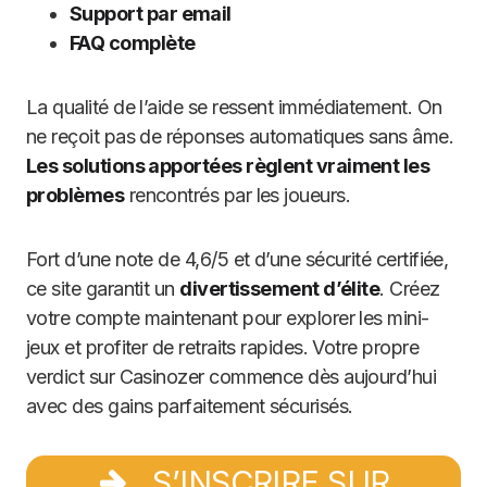
Support par email
FAQ complète
La qualité de l’aide se ressent immédiatement. On
ne reçoit pas de réponses automatiques sans âme.
Les solutions apportées règlent vraiment les
problèmes
rencontrés par les joueurs.
Fort d’une note de 4,6/5 et d’une sécurité certifiée,
ce site garantit un
divertissement d’élite
. Créez
votre compte maintenant pour explorer les mini-
jeux et profiter de retraits rapides. Votre propre
verdict sur Casinozer commence dès aujourd’hui
avec des gains parfaitement sécurisés.
S’INSCRIRE SUR