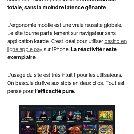
totale, sans la moindre latence gênante
.
L’ergonomie mobile est une vraie réussite globale.
Le site tourne parfaitement sur navigateur sans
application lourde. C’est idéal pour utiliser
casino en
ligne apple pay
sur iPhone.
La réactivité reste
exemplaire
.
L’usage du site est très intuitif pour les utilisateurs.
On bascule du live aux slots en deux clics. Tout est
pensé pour
l’efficacité pure
.