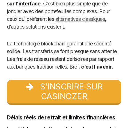
sur l’interface
. C’est bien plus simple que de
jongler avec des portefeuilles complexes. Pour
ceux qui préfèrent les
alternatives classiques
,
d’autres solutions existent.
La technologie blockchain garantit une sécurité
solide. Les transferts se font presque sans attente.
Les frais de réseau restent dérisoires par rapport
aux banques traditionnelles. Bref,
c’est l’avenir
.
S’INSCRIRE SUR
CASINOZER
Délais réels de retrait et limites financières