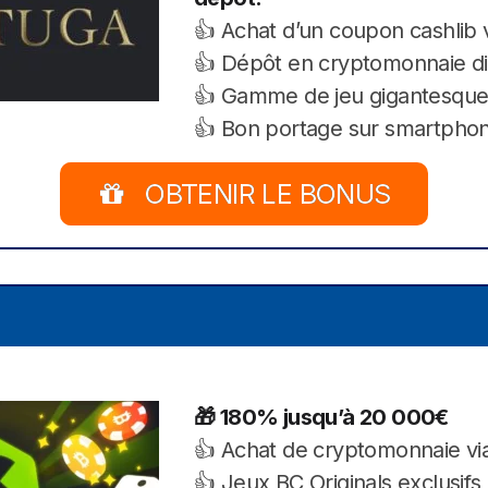
👍 Achat d’un coupon cashlib 
👍 Dépôt en cryptomonnaie di
👍 Gamme de jeu gigantesqu
👍 Bon portage sur smartpho
OBTENIR LE BONUS
🎁 180% jusqu’à 20 000€
👍 Achat de cryptomonnaie vi
👍 Jeux BC Originals exclusifs