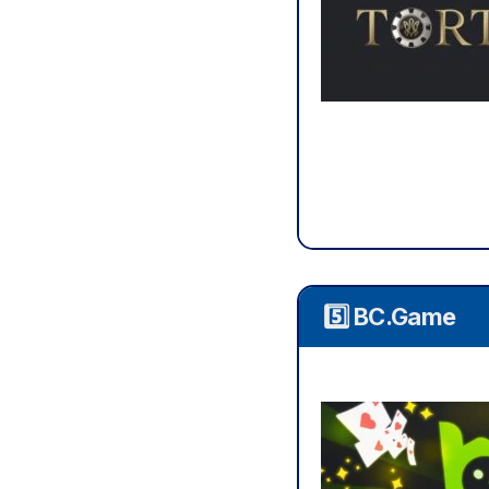
5️⃣ BC.Game