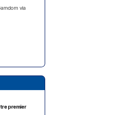
 Gamdom via
tre premier