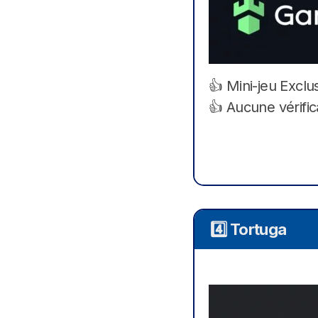
👍 Mini-jeu Exclu
👍 Aucune vérific
4️⃣ Tortuga