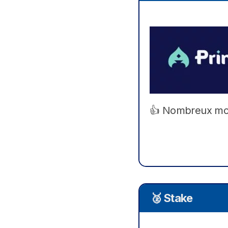
👍 Nombreux mo
🥈 Stake