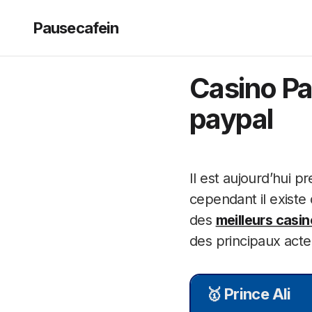
Pausecafein
Casino Pa
paypal
Il est aujourd’hui 
cependant il existe
des
meilleurs casi
des principaux act
🥇 Prince Ali