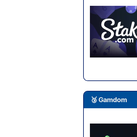
🥉 Gamdom