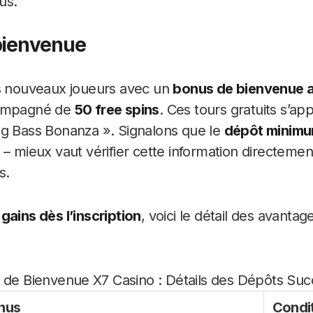
us.
bienvenue
es nouveaux joueurs avec un
bonus de bienvenue 
compagné de
50 free spins
. Ces tours gratuits s’app
ig Bass Bonanza ». Signalons que le
dépôt minimum
– mieux vaut vérifier cette information directemen
s.
gains dès l’inscription
, voici le détail des avanta
de Bienvenue X7 Casino : Détails des Dépôts Suc
nus
Condi