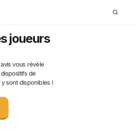
es joueurs
t avis vous révèle
dispositifs de
 y sont disponibles !