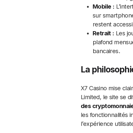
Mobile :
L’inte
sur smartphone
restent accessi
Retrait :
Les jo
plafond mensue
bancaires.
La philosophi
X7 Casino mise cla
Limited, le site se
des cryptomonnai
les fonctionnalités 
l’expérience utilisat