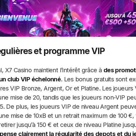
égulières et programme VIP
al, X7 Casino maintient l’intérêt grâce à
des promot
un club VIP échelonné
. Les bonus gratuits sont e
s VIP Bronze, Argent, Or et Platine. Les joueurs 
une mise de 20, tandis que les joueurs non-VIP pe
. De plus, les joueurs VIP de niveau Argent peuve
 une mise de 10xB et un retrait maximum de 100 €,
etirer jusqu’à 150 € et ceux de niveau Platine jusq
ense clairement la régularité des depots et du j