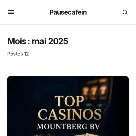
Pausecafein
Mois :
mai 2025
Postes 12