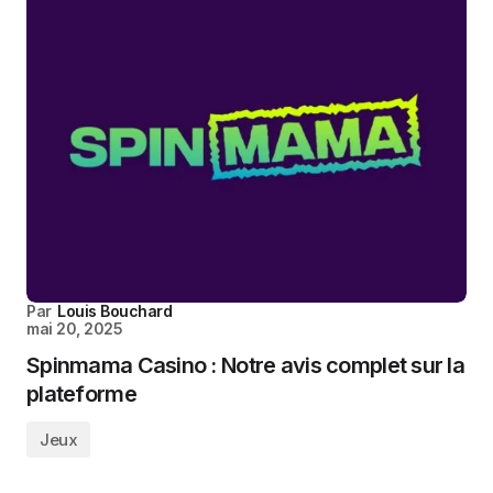
Par
Louis Bouchard
mai 20, 2025
Spinmama Casino : Notre avis complet sur la
plateforme
Jeux