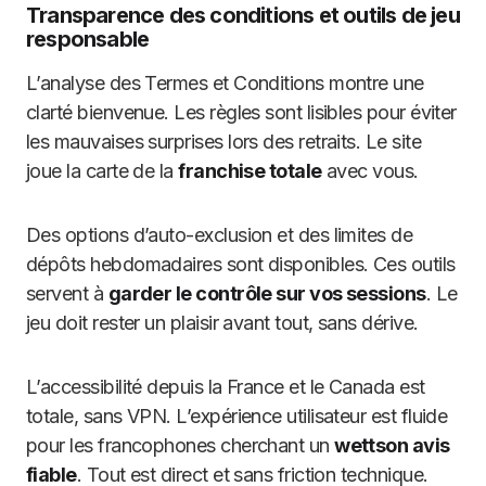
Transparence des conditions et outils de jeu
responsable
L’analyse des Termes et Conditions montre une
clarté bienvenue. Les règles sont lisibles pour éviter
les mauvaises surprises lors des retraits. Le site
joue la carte de la
franchise totale
avec vous.
Des options d’auto-exclusion et des limites de
dépôts hebdomadaires sont disponibles. Ces outils
servent à
garder le contrôle sur vos sessions
. Le
jeu doit rester un plaisir avant tout, sans dérive.
L’accessibilité depuis la France et le Canada est
totale, sans VPN. L’expérience utilisateur est fluide
pour les francophones cherchant un
wettson avis
fiable
. Tout est direct et sans friction technique.