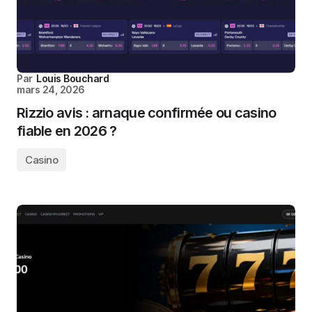
Par
Louis Bouchard
mars 24, 2026
Rizzio avis : arnaque confirmée ou casino
fiable en 2026 ?
Casino