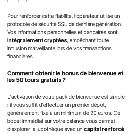
Pour renforcer cette fiabilité, l’opérateur utilise un
protocole de sécurité SSL de dernière génération.
Vos informations personnelles et bancaires sont
intégralement cryptées
, empêchant toute
intrusion malveillante lors de vos transactions
financières.
Comment obtenir le bonus de bienvenue et
les 50 tours gratuits ?
L’activation de votre pack de bienvenue est simple
: il vous suffit d’effectuer un premier dépôt,
généralement fixé à un minimum de 20 euros. Ce
boost immédiat sur votre balance vous permet
d’explorer la ludothèque avec un
capital renforcé