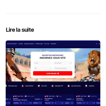
Lire la suite