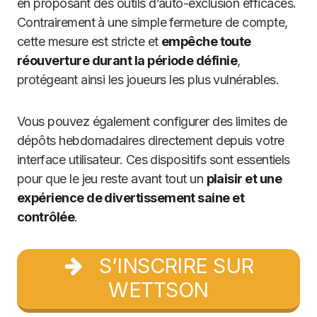
en proposant des outils d’auto-exclusion efficaces.
Contrairement à une simple fermeture de compte,
cette mesure est stricte et
empêche toute
réouverture durant la période définie
,
protégeant ainsi les joueurs les plus vulnérables.
Vous pouvez également configurer des limites de
dépôts hebdomadaires directement depuis votre
interface utilisateur. Ces dispositifs sont essentiels
pour que le jeu reste avant tout un
plaisir et une
expérience de divertissement saine et
contrôlée
.
S’INSCRIRE SUR
WETTSON