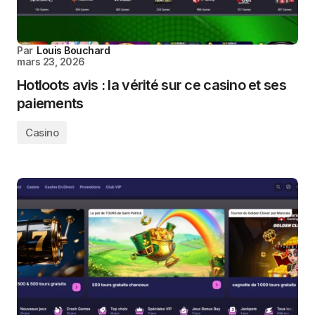
Par
Louis Bouchard
mars 23, 2026
Hotloots avis : la vérité sur ce casino et ses
paiements
Casino