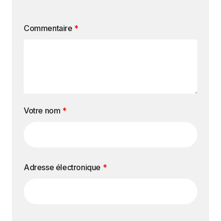
Commentaire
*
Votre nom
*
Adresse électronique
*