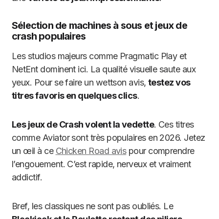
Sélection de machines à sous et jeux de
crash populaires
Les studios majeurs comme Pragmatic Play et
NetEnt dominent ici. La qualité visuelle saute aux
yeux. Pour se faire un wettson avis,
testez vos
titres favoris en quelques clics
.
Les jeux de Crash volent la vedette
. Ces titres
comme Aviator sont très populaires en 2026. Jetez
un œil à ce
Chicken Road avis
pour comprendre
l’engouement. C’est rapide, nerveux et vraiment
addictif.
Bref, les classiques ne sont pas oubliés. Le