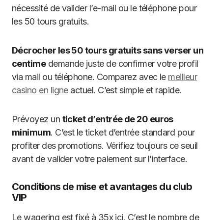
nécessité de valider l’e-mail ou le téléphone pour
les 50 tours gratuits.
Décrocher les 50 tours gratuits sans verser un
centime
demande juste de confirmer votre profil
via mail ou téléphone. Comparez avec le
meilleur
casino en ligne
actuel. C’est simple et rapide.
Prévoyez un
ticket d’entrée de 20 euros
minimum
. C’est le ticket d’entrée standard pour
profiter des promotions. Vérifiez toujours ce seuil
avant de valider votre paiement sur l’interface.
Conditions de mise et avantages du club
VIP
Le wagering est fixé à 35x ici. C’est le nombre de