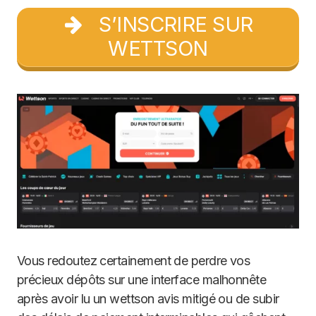
S’INSCRIRE SUR
WETTSON
Vous redoutez certainement de perdre vos
précieux dépôts sur une interface malhonnête
après avoir lu un wettson avis mitigé ou de subir