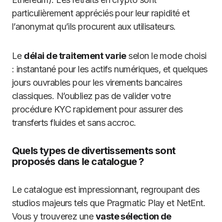
particulièrement appréciés pour leur rapidité et
l’anonymat qu’ils procurent aux utilisateurs.
Le
délai de traitement varie
selon le mode choisi
: instantané pour les actifs numériques, et quelques
jours ouvrables pour les virements bancaires
classiques. N’oubliez pas de valider votre
procédure KYC rapidement pour assurer des
transferts fluides et sans accroc.
Quels types de divertissements sont
proposés dans le catalogue ?
Le catalogue est impressionnant, regroupant des
studios majeurs tels que Pragmatic Play et NetEnt.
Vous y trouverez une
vaste sélection de