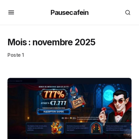
Pausecafein
Mois :
novembre 2025
Poste 1