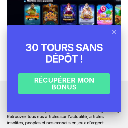
Par
Louis Bouchard
novembre 3, 2025
30 TOURS SANS
Dracula avis des joueurs & bonus exclusif
DÉPÔT
!
Casino
RÉCUPÉRER MON
BONUS
Pausecafein
Prenez votre dose quotidienne de caféine et de gambling.
Retrouvez tous nos articles sur l'actualité, articles
insolites, peoples et nos conseils en jeux d'argent.