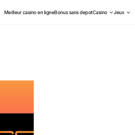
Meilleur casino en ligne
Bonus sans depot
Casino
Jeux