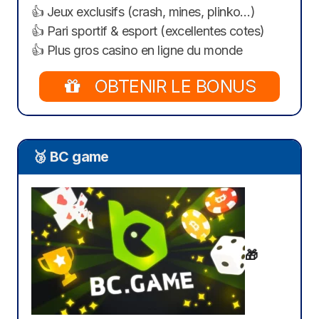
👍 Jeux exclusifs (crash, mines, plinko…)
👍 Pari sportif & esport (excellentes cotes)
👍 Plus gros casino en ligne du monde
OBTENIR LE BONUS
🥉 BC game
🎁