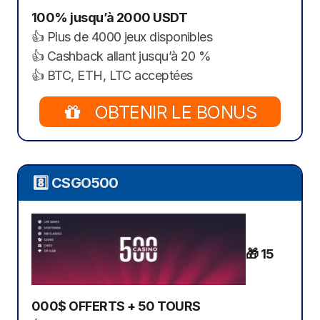
100% jusqu’à 2000 USDT
👍 Plus de 4000 jeux disponibles
👍 Cashback allant jusqu’à 20 %
👍 BTC, ETH, LTC acceptées
OBTENIR LE BONUS
8️⃣ CSGO500
🎁 15
000$ OFFERTS + 50 TOURS