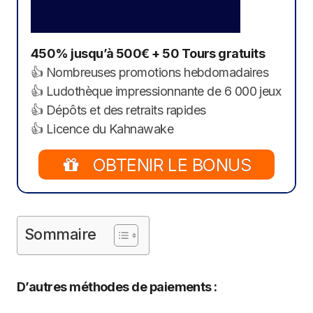
450% jusqu’à 500€ + 50 Tours gratuits
👍 Nombreuses promotions hebdomadaires
👍 Ludothèque impressionnante de 6 000 jeux
👍 Dépôts et des retraits rapides
👍 Licence du Kahnawake
OBTENIR LE BONUS
Sommaire
D’autres méthodes de paiements :