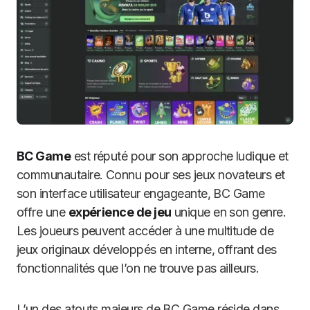
BC Game
est réputé pour son approche ludique et
communautaire. Connu pour ses jeux novateurs et
son interface utilisateur engageante, BC Game
offre une
expérience de jeu
unique en son genre.
Les joueurs peuvent accéder à une multitude de
jeux originaux développés en interne, offrant des
fonctionnalités que l’on ne trouve pas ailleurs.
L’un des atouts majeurs de BC Game réside dans