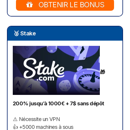
OBTENIR LE BONUS
🥈 Stake
🎁
200% jusqu’à 1000€ + 7$ sans dépôt
⚠️ Nécessite un VPN
👍 +5000 machines à sous