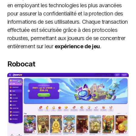
en employant les technologies les plus avancées
pour assurer la confidentialité et la protection des
informations de ses utilisateurs. Chaque transaction
effectuée est sécurisée grâce à des protocoles
robustes, permettant aux joueurs de se concentrer
entièrement sur leur
expérience de jeu
.
Robocat