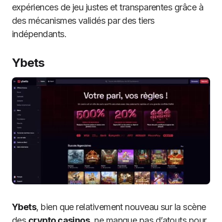
expériences de jeu justes et transparentes grâce à
des mécanismes validés par des tiers
indépendants.
Ybets
Ybets
, bien que relativement nouveau sur la scène
des
crypto casinos
, ne manque pas d’atouts pour