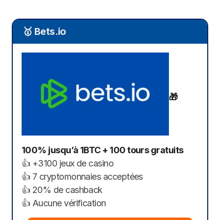
🥇 Bets.io
🎁
100% jusqu’à 1BTC + 100 tours gratuits
👍 +3100 jeux de casino
👍 7 cryptomonnaies acceptées
👍 20% de cashback
👍 Aucune vérification