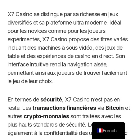
X7 Casino se distingue par sa richesse en jeux
diversifiés et sa plateforme ultra moderne. Idéal
pour les novices comme pour les joueurs
expérimentés, X7 Casino propose des titres variés
incluant des machines à sous vidéo, des jeux de
table et des expériences de casino en direct. Son
interface intuitive rend la navigation aisée,
permettant ainsi aux joueurs de trouver facilement
le jeu de leur choix.
En termes de
sécurité
, X7 Casino n’est pas en
reste. Les
transactions financières
via
Bitcoin
et
autres
crypto-monnaies
sont traitées avec les
plus hauts standards de sécurité. Le casino veille
French
également à la confidentialité des utilisateurs avec