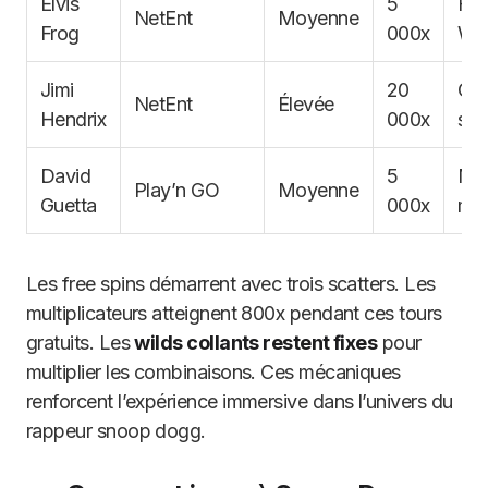
Elvis
5
Fre
NetEnt
Moyenne
Frog
000x
Wil
Jimi
20
Co
NetEnt
Élevée
Hendrix
000x
sy
David
5
Min
Play’n GO
Moyenne
Guetta
000x
mus
Les free spins démarrent avec trois scatters. Les
multiplicateurs atteignent 800x pendant ces tours
gratuits. Les
wilds collants restent fixes
pour
multiplier les combinaisons. Ces mécaniques
renforcent l’expérience immersive dans l’univers du
rappeur snoop dogg.