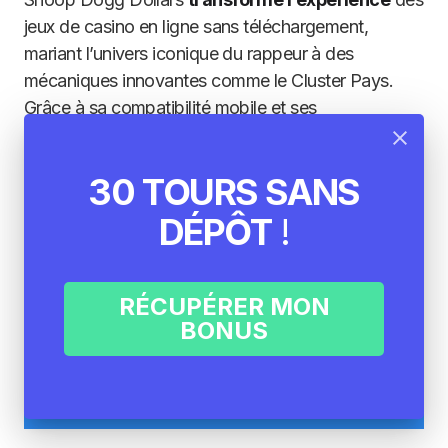
jeux de casino en ligne sans téléchargement,
mariant l’univers iconique du rappeur à des
mécaniques innovantes comme le Cluster Pays.
Grâce à sa compatibilité mobile et ses
fonctionnalités exclusives, ce jeu vous invite à
célébrer le style G-funk et le succès légendaire de
30 TOURS SANS
Snoop Dogg, accessible instantanément via
navigateur. Pour une immersion totale dans
DÉPÔT
!
l’héritage musical et culturel du rappeur, plongez
dès maintenant dans cette aventure sans APK ni
application.
RÉCUPÉRER MON
BONUS
JOUER AVEC ARGENT
REEL