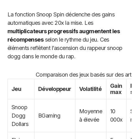
La fonction Snoop Spin déclenche des gains
automatiques avec 20x la mise. Les
multiplicateurs progressifs augmentent les
récompenses
selon le rythme du jeu. Ces
éléments reflètent l’ascension du rappeur snoop
dogg dans le monde du rap.
Comparaison des jeux basés sur des artist
Gain
Fon
Jeu
Développeur
Volatilité
max
spé
Snoop
Moyenne
10
Sno
Dogg
BGaming
à élevée
000x
mul
Dollars