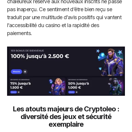
chaleureux réservé aux nouveaux inscrits ne passe
pas inaperçu. Ce sentiment d’être bien reçu se
traduit par une multitude d’avis positifs qui vantent
l’accessibilité du casino et la rapidité des
paiements.
Les atouts majeurs de Cryptoleo :
diversité des jeux et sécurité
exemplaire