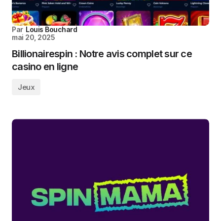
Par
Louis Bouchard
mai 20, 2025
Billionairespin : Notre avis complet sur ce
casino en ligne
Jeux