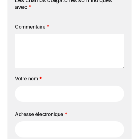
Les champs obligatoires sont indiqués
avec
*
Commentaire
*
Votre nom
*
Adresse électronique
*