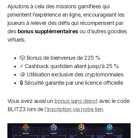
Ajoutons à cela des missions gamifiées qui
pimentent l’expérience en ligne, encourageant les
joueurs à relever des défis qui récompensent par
des
bonus supplémentaires
ou d’autres goodies
virtuels.
🎲 Bonus de bienvenue de 225 %
⚡ Cashback quotidien allant jusqu’à 25 %
🪙 Utilisation exclusive des cryptomonnaies
🔒 Sécurité garantie par une licence officielle
Vous avez aussi un
bonus sans depot
avec le code
BLITZ3 lors de
l’inscription via notre lien
.