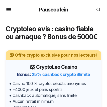
Pausecafein
Cryptoleo avis : casino fiable
ou arnaque ? Bonus de 5000€
🎁 Offre crypto exclusive pour nos lecteurs !
🦁 CryptoLeo Casino
Bonus :
25% cashback crypto illimité
• Casino 100 % crypto, dépôts anonymes
• +4000 jeux et paris sportifs
• Cashback automatique, sans limite
• Aucun retrait minimum