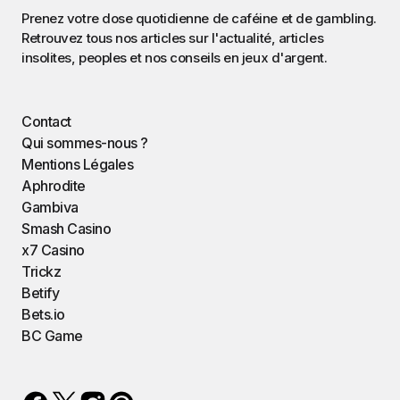
Prenez votre dose quotidienne de caféine et de gambling.
Retrouvez tous nos articles sur l'actualité, articles
insolites, peoples et nos conseils en jeux d'argent.
Contact
Qui sommes-nous ?
Mentions Légales
Aphrodite
Gambiva
Smash Casino
x7 Casino
Trickz
Betify
Bets.io
BC Game