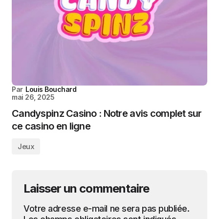
Par
Louis Bouchard
mai 26, 2025
Candyspinz Casino : Notre avis complet sur
ce casino en ligne
Jeux
Laisser un commentaire
Votre adresse e-mail ne sera pas publiée.