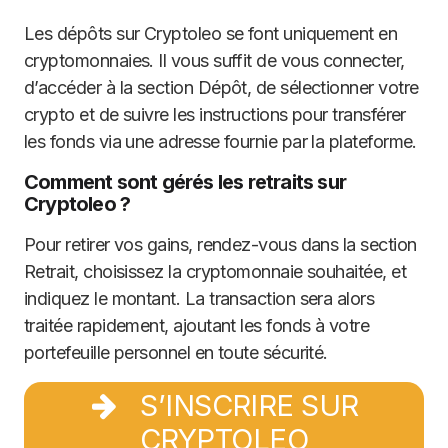
Les dépôts sur Cryptoleo se font uniquement en
cryptomonnaies. Il vous suffit de vous connecter,
d’accéder à la section Dépôt, de sélectionner votre
crypto et de suivre les instructions pour transférer
les fonds via une adresse fournie par la plateforme.
Comment sont gérés les retraits sur
Cryptoleo ?
Pour retirer vos gains, rendez-vous dans la section
Retrait, choisissez la cryptomonnaie souhaitée, et
indiquez le montant. La transaction sera alors
traitée rapidement, ajoutant les fonds à votre
portefeuille personnel en toute sécurité.
S’INSCRIRE SUR
CRYPTOLEO