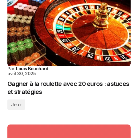
Par
Louis Bouchard
avril 30, 2025
Gagner à la roulette avec 20 euros : astuces
et stratégies
Jeux