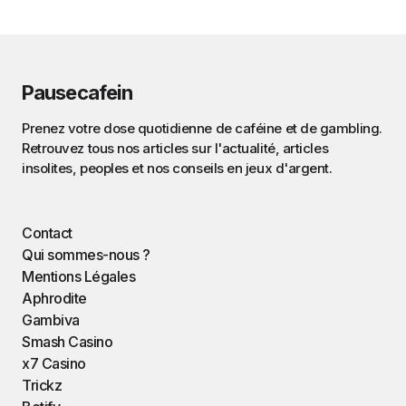
Pausecafein
Prenez votre dose quotidienne de caféine et de gambling.
Retrouvez tous nos articles sur l'actualité, articles
insolites, peoples et nos conseils en jeux d'argent.
Contact
Qui sommes-nous ?
Mentions Légales
Aphrodite
Gambiva
Smash Casino
x7 Casino
Trickz