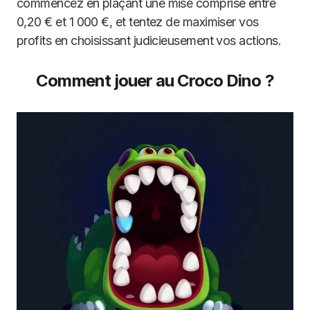
commencez en plaçant une mise comprise entre
0,20 € et 1 000 €, et tentez de maximiser vos
profits en choisissant judicieusement vos actions.
Comment jouer au Croco Dino ?