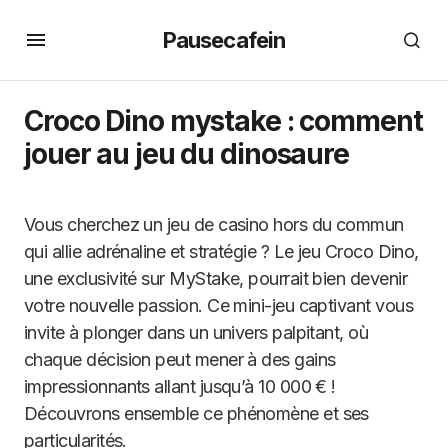
Pausecafein
Croco Dino mystake : comment
jouer au jeu du dinosaure
Vous cherchez un jeu de casino hors du commun
qui allie adrénaline et stratégie ? Le jeu Croco Dino,
une exclusivité sur MyStake, pourrait bien devenir
votre nouvelle passion. Ce mini-jeu captivant vous
invite à plonger dans un univers palpitant, où
chaque décision peut mener à des gains
impressionnants allant jusqu’à 10 000 € !
Découvrons ensemble ce phénomène et ses
particularités.