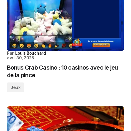
Par
Louis Bouchard
avril 30, 2025
Bonus Crab Casino : 10 casinos avec le jeu
de la pince
Jeux