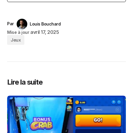
Par
Louis Bouchard
avril 17, 2025
Mise à jour
Jeux
Lire la suite