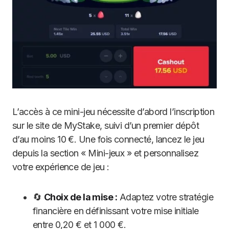
L’accès à ce mini-jeu nécessite d’abord l’inscription
sur le site de MyStake, suivi d’un premier dépôt
d’au moins 10 €. Une fois connecté, lancez le jeu
depuis la section « Mini-jeux » et personnalisez
votre expérience de jeu :
🔄
Choix de la mise :
Adaptez votre stratégie
financière en définissant votre mise initiale
entre 0,20 € et 1 000 €.