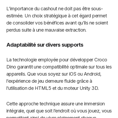
L’importance du cashout ne doit pas être sous-
estimée. Un choix stratégique à cet égard permet
de consolider vos bénéfices avant qu’ils ne soient
perdus suite à une mauvaise extraction.
Adaptabilité sur divers supports
La technologie employée pour développer Croco
Dino garantit une compatibilité optimale sur tous les
appareils. Que vous soyez sur iOS ou Android,
l’expérience de jeu demeure fluide grâce à
l’utilisation de HTML5 et du moteur Unity 3D.
Cette approche technique assure une immersion
intégrale, quel que soit l’endroit où vous jouez, vous
permettant ainsi de vivre pleinement chaque