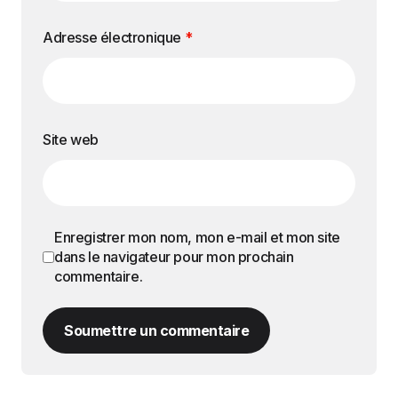
Adresse électronique
*
Site web
Enregistrer mon nom, mon e-mail et mon site
dans le navigateur pour mon prochain
commentaire.
Soumettre un commentaire