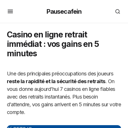
Pausecafein
Casino en ligne retrait
immédiat : vos gains en 5
minutes
Une des principales préoccupations des joueurs
reste la rapidité et la sécurité des retraits
. On
vous donne aujourd’hui 7 casinos en ligne fiables
avec des retraits instantanés. Plus besoin
d’attendre, vos gains arrivent en 5 minutes sur votre
compte.