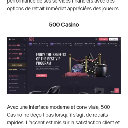
performance de ses services financiers avec des
options de retrait immédiat appréciées des joueurs.
500 Casino
Avec une interface moderne et conviviale, 500
Casino ne déçoit pas lorsqu’il s’agit de retraits
rapides. L’accent est mis sur la satisfaction client et