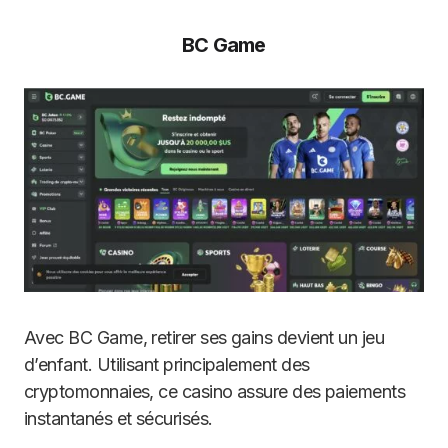
BC Game
Avec BC Game, retirer ses gains devient un jeu
d’enfant. Utilisant principalement des
cryptomonnaies, ce casino assure des paiements
instantanés et sécurisés.