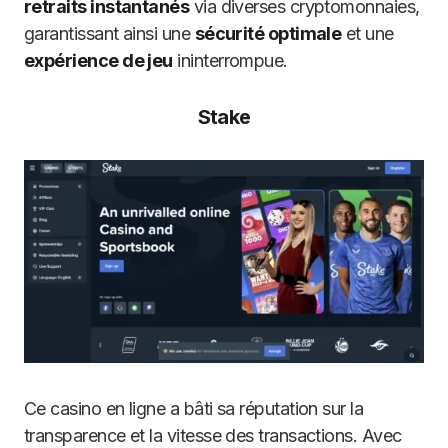
retraits instantanés
via diverses cryptomonnaies,
garantissant ainsi une
sécurité optimale
et une
expérience de jeu
ininterrompue.
Stake
Ce casino en ligne a bâti sa réputation sur la
transparence et la vitesse des transactions. Avec