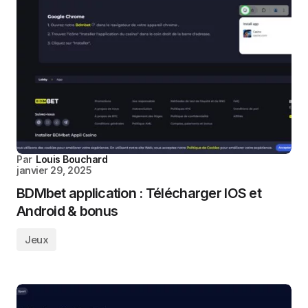
Par
Louis Bouchard
janvier 29, 2025
BDMbet application : Télécharger IOS et
Android & bonus
Jeux