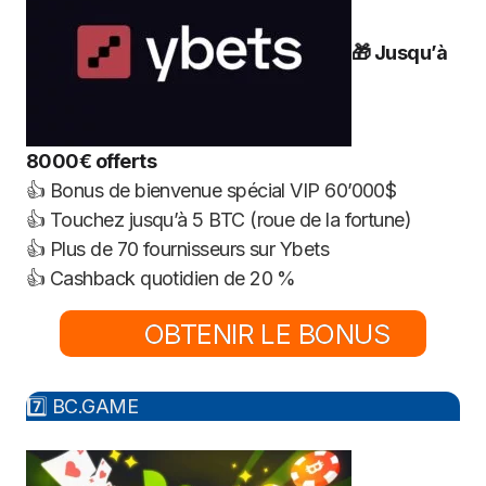
🎁 Jusqu’à
8000€ offerts
👍 Bonus de bienvenue spécial VIP 60’000$
👍 Touchez jusqu’à 5 BTC (roue de la fortune)
👍 Plus de 70 fournisseurs sur Ybets
👍 Cashback quotidien de 20 %
OBTENIR LE BONUS
7️⃣ BC.GAME