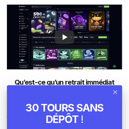
Qu’est-ce qu’un retrait immédiat
dans un casino en ligne ?
30 TOURS SANS
Un
retrait immédiat signifie que les gains d’un
joueur sont transférés instantanément
depuis
DÉPÔT
!
leur compte de casino vers leur moyen de paiement