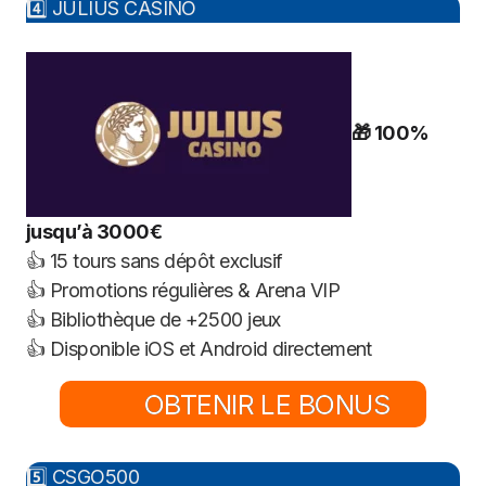
4️⃣ JULIUS CASINO
🎁 100%
jusqu’à 3000€
👍 15 tours sans dépôt exclusif
👍 Promotions régulières & Arena VIP
👍 Bibliothèque de +2500 jeux
👍 Disponible iOS et Android directement
OBTENIR LE BONUS
5️⃣ CSGO500