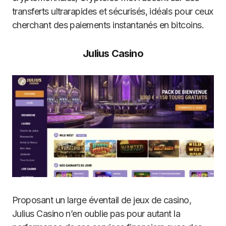
transferts ultrarapides et sécurisés, idéals pour ceux
cherchant des paiements instantanés en bitcoins.
Julius Casino
Proposant un large éventail de jeux de casino,
Julius Casino n’en oublie pas pour autant la